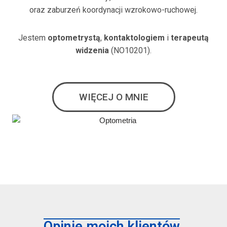
oraz zaburzeń koordynacji wzrokowo-ruchowej.
Jestem
optometrystą
,
kontaktologiem
i
terapeutą
widzenia
(NO10201).
WIĘCEJ O MNIE
Opinie moich klientów