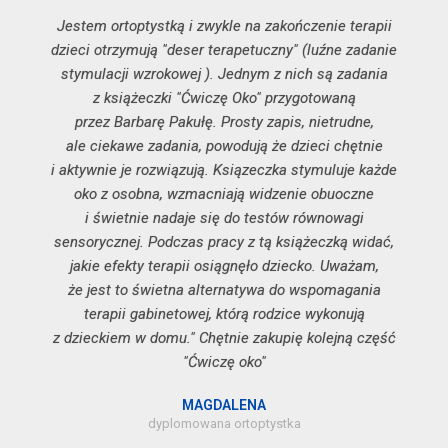
Jestem ortoptystką i zwykle na zakończenie terapii
dzieci otrzymują "deser terapetuczny" (luźne zadanie
stymulacji wzrokowej ). Jednym z nich są zadania
z książeczki "Ćwiczę Oko" przygotowaną
przez Barbarę Pakułę. Prosty zapis, nietrudne,
ale ciekawe zadania, powodują że dzieci chętnie
i aktywnie je rozwiązują. Ksiązeczka stymuluje każde
oko z osobna, wzmacniają widzenie obuoczne
i świetnie nadaje się do testów równowagi
sensorycznej. Podczas pracy z tą książeczką widać,
jakie efekty terapii osiągnęło dziecko. Uważam,
że jest to świetna alternatywa do wspomagania
terapii gabinetowej, którą rodzice wykonują
z dzieckiem w domu." Chętnie zakupię kolejną część
"Ćwiczę oko"
MAGDALENA
dyplomowana ortoptystka​